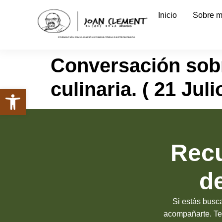
Inicio
Sobre m
Conversación sob
culinaria. ( 21 Juli
Abrir barra de herramientas
Recu
d
Si estás busc
acompañarte. Te 