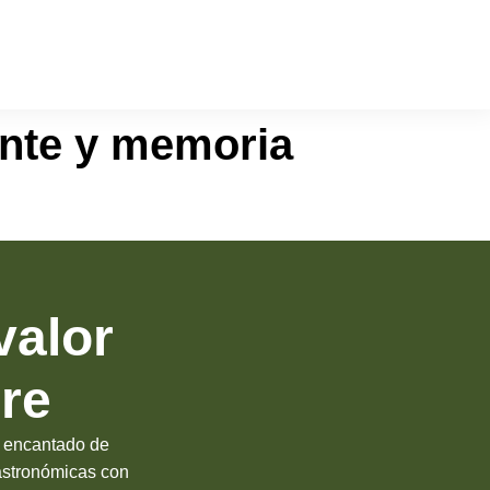
ente y memoria
valor
re
é encantado de
gastronómicas con