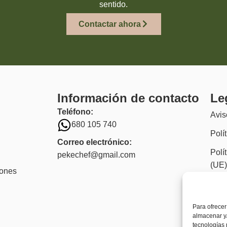
sentido.
Contactar ahora
Información de contacto
Le
Teléfono:
Avis
680 105 740
Polí
Correo electrónico:
Polí
pekechef@gmail.com
(UE
iones
Acce
Para ofrecer
almacenar y/
tecnologías